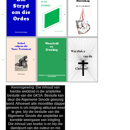
Kennisgewing: Die inhoud van
hierdie webblad is die amptelike
besluite van die GKSA. Besluite kan
deur die Algemene Sinode gewysig
word. Alhoewel alle moontlike stappe
geneem is om inligting akkuraat weer
te gee, bly die besluite van die
Algemene Sinode die amptelike en
korrekte weergawe van inligting.
Die inhoud van boeke is en bly die
standpunt van die outeur en nie