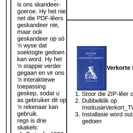
is ons skandeer-
goeroe. Hy het nie
net die PDF-lêers
geskandeer nie,
maar ook
geskandeer op só
'n wyse dat
soektogte gedoen
kan word. Hy het
'n stappie verder
Verkorte 
gegaan en vir ons
'n interaktiewe
toepassing
geskep, sodat u
Stoor die ZIP-lêer 
as gebruiker dit op
Dubbelklik op
'n rekenaar kan
InstitusieVerkort_
gebruik.
Installasie word ou
regs is drie
gedoen
skakels: