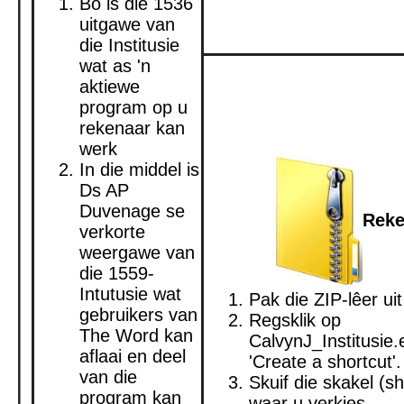
Bo is die 1536
uitgawe van
die Institusie
wat as 'n
aktiewe
program op u
rekenaar kan
werk
In die middel is
Ds AP
Duvenage se
Reke
verkorte
weergawe van
die 1559-
Intutusie wat
Pak die ZIP-lêer uit
gebruikers van
Regsklik op
The Word kan
CalvynJ_Institusie.
aflaai en deel
'Create a shortcut'.
van die
Skuif die skakel (sh
program kan
waar u verkies.