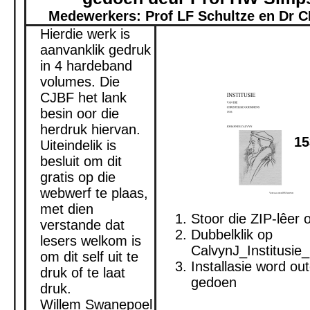
Medewerkers: Prof LF Schultze en Dr 
Hierdie werk is
aanvanklik gedruk
in 4 hardeband
volumes. Die
CJBF het lank
besin oor die
herdruk hiervan.
15
Uiteindelik is
besluit om dit
gratis op die
webwerf te plaas,
met dien
Stoor die ZIP-lêer 
verstande dat
Dubbelklik op
lesers welkom is
CalvynJ_Institusie
om dit self uit te
Installasie word ou
druk of te laat
gedoen
druk.
Willem Swanepoel