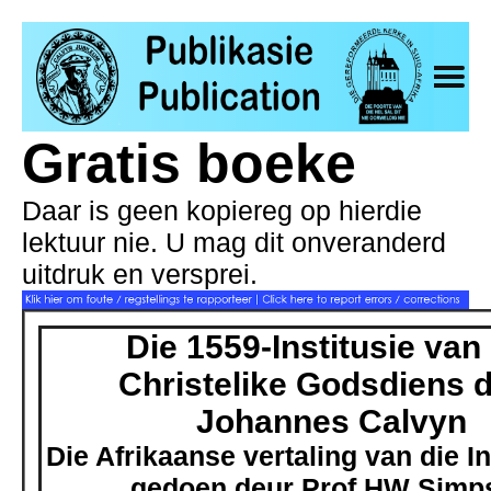
Indigenous
Afrikaans
English
Gratis boeke
Daar is geen kopiereg op hierdie
lektuur nie. U mag dit onveranderd
uitdruk en versprei.
Die 1559-Institusie van
Christelike Godsdiens 
Johannes Calvyn
Die Afrikaanse vertaling van die In
gedoen deur Prof HW Simp