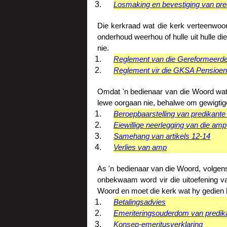
Losmaking en bevestiging van pred
Die kerkraad wat die kerk verteenwoor
onderhoud weerhou of hulle uit hulle d
nie.
Reglement van die Gereformeerde
Reglement vir die GKSA Pensioen
Omdat 'n bedienaar van die Woord wat 
lewe oorgaan nie, behalwe om gewigtige
Beroepbaarstelling van predikante
Eiewillige neerlegging van die amp
Samehang van artikels 12-14
Verlies van amp
As 'n bedienaar van die Woord, volgens
onbekwaam word vir die uitoefening v
Woord en moet die kerk wat hy gedien h
Betalingsadvies
Emeriteringsouderdom van predik
Konsep-emeritusverklaring