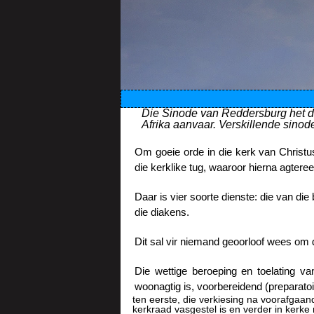
Die Sinode van Reddersburg het di
Afrika aanvaar. Verskillende sinod
Om goeie orde in die kerk van Christu
die kerklike tug, waaroor hierna agter
Daar is vier soorte dienste: die van di
die diakens.
Dit sal vir niemand geoorloof wees om d
Die wettige beroeping en toelating v
woonagtig is, voorbereidend (preparatoi
ten eerste, die verkiesing na voorafgaan
kerkraad vasgestel is en verder in kerke