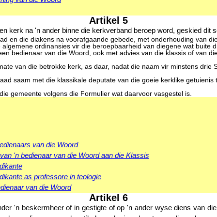
Artikel 5
n kerk na 'n ander binne die kerkverband beroep word, geskied dit s
raad en die diakens na voorafgaande gebede, met onderhouding van die r
ie algemene ordinansies vir die beroepbaarheid van diegene wat buite 
een bedienaar van die Woord, ook met advies van die klassis of van die
mate van die betrokke kerk, as daar, nadat die naam vir minstens drie 
raad saam met die klassikale deputate van die goeie kerklike getuienis 
r die gemeente volgens die Formulier wat daarvoor vasgestel is.
 bedienaars van die Woord
van 'n bedienaar van die Woord aan die Klassis
dikante
ikante as professore in teologie
dienaar van die Woord
Artikel 6
r 'n beskermheer of in gestigte of op 'n ander wyse diens van di