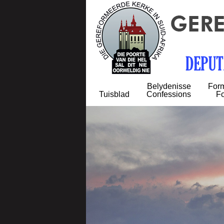
Belydenisse
Form
Tuisblad
Confessions
F