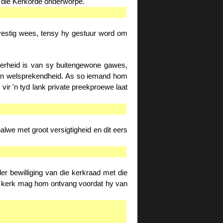
n die Kerkorde onderworpe.
evestig wees, tensy hy gestuur word om
ekerheid is van sy buitengewone gawes,
van welsprekendheid. As so iemand hom
ir 'n tyd lank private preekproewe laat
halwe met groot versigtigheid en dit eers
r bewilliging van die kerkraad met die
er kerk mag hom ontvang voordat hy van