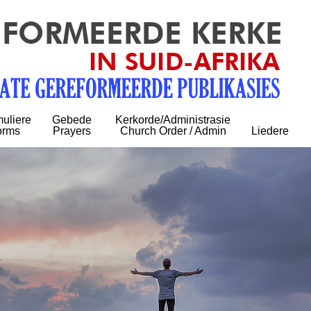
uliere
Gebede
Kerkorde/Administrasie
orms
Prayers
Church Order / Admin
Liedere