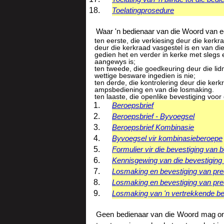
Toelatingprosedure
Waar 'n bedienaar van die Woord van ee
ten eerste, die verkiesing deur die kerk
deur die kerkraad vasgestel is en van d
gedien het en verder in kerke met slegs 
aangewys is;
ten tweede, die goedkeuring deur die lid
wettige besware ingedien is nie;
ten derde, die kontrolering deur die kerk
ampsbediening en van die losmaking.
ten laaste, die openlike bevestiging voo
Beroepsbrief
Beroepsbrief - Byvoegsel
Beroepsbrief Kombinasie
Byvoegsel vir kombinasieberoepe
Formulier vir die bevestiging van
Kennisgewing van die bevestiging 
Losmaking en bevestiging van pre
Losmaking en bevestiging van pred
Losmaking van 'n vertrekkende be
Geen bedienaar van die Woord mag onde