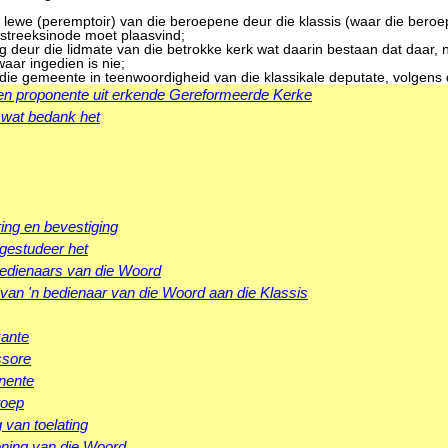
n lewe (peremptoir) van die beroepene deur die klassis (waar die bero
 streeksinode moet plaasvind;
 deur die lidmate van die betrokke kerk wat daarin bestaan dat daar, 
aar ingedien is nie;
 die gemeente in teenwoordigheid van die klassikale deputate, volgens d
 en proponente uit erkende Gereformeerde Kerke
 wat bedank het
ng en bevestiging
gestudeer het
 bedienaars van die Woord
van 'n bedienaar van die Woord aan die Klassis
kante
ssore
onente
roep
van toelating
iening van die Woord