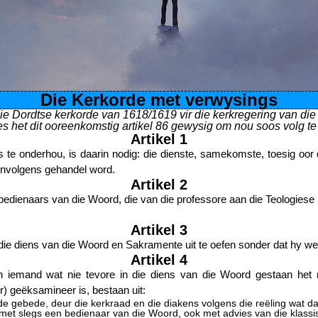
Die Kerkorde met verwysings
e Dordtse kerkorde van 1618/1619 vir die kerkregering van die
es het dit ooreenkomstig artikel 86 gewysig om nou soos volg te 
Artikel 1
s te onderhou, is daarin nodig: die dienste, samekomste, toesig oor
eenvolgens gehandel word.
Artikel 2
e bedienaars van die Woord, die van die professore aan die Teologiese 
Artikel 3
ie diens van die Woord en Sakramente uit te oefen sonder dat hy wett
Artikel 4
an iemand wat nie tevore in die diens van die Woord gestaan het 
r) geëksamineer is, bestaan uit:
de gebede, deur die kerkraad en die diakens volgens die reëling wat daa
 met slegs een bedienaar van die Woord, ook met advies van die klassis