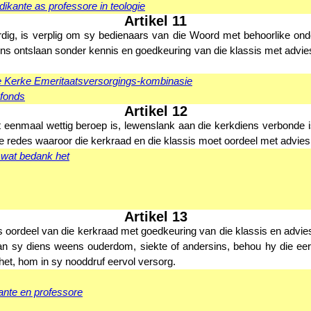
ikante as professore in teologie
Artikel 11
dig, is verplig om sy bedienaars van die Woord met behoorlike ond
iens ontslaan sonder kennis en goedkeuring van die klassis met advie
 Kerke Emeritaatsversorgings-kombinasie
fonds
Artikel 12
eenmaal wettig beroep is, lewenslank aan die kerkdiens verbonde is,
 redes waaroor die kerkraad en die klassis moet oordeel met advies 
 wat bedank het
Artikel 13
 oordeel van die kerkraad met goedkeuring van die klassis en advie
an sy diens weens ouderdom, siekte of andersins, behou hy die eer
et, hom in sy nooddruf eervol versorg.
ante en professore