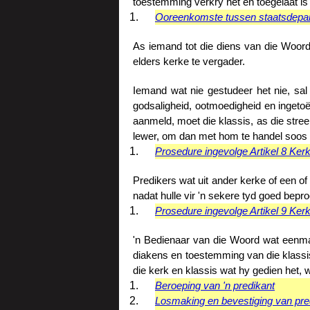
toestemming verkry het en toegelaat is
Ooreenkomste tussen staatsdepar
As iemand tot die diens van die Woord
elders kerke te vergader.
Iemand wat nie gestudeer het nie, sal
godsaligheid, ootmoedigheid en inget
aanmeld, moet die klassis, as die stre
lewer, om dan met hom te handel soos di
Prosedure ingevolge Artikel 8 Ker
Predikers wat uit ander kerke of een of 
nadat hulle vir 'n sekere tyd goed beproe
Prosedure ingevolge Artikel 9 Ker
'n Bedienaar van die Woord wat eenmaa
diakens en toestemming van die klassi
die kerk en klassis wat hy gedien het, 
Beroeping van 'n predikant
Losmaking en bevestiging van pre