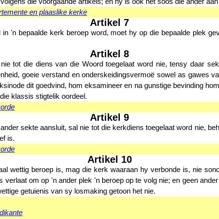
 volgens die voorgaande artikels; en hy is ook net soos die ander aa
temente en plaaslike kerke
Artikel 7
 in 'n bepaalde kerk beroep word, moet hy op die bepaalde plek g
Artikel 8
 nie tot die diens van die Woord toegelaat word nie, tensy daar s
oënheid, goeie verstand en onderskeidingsvermoë sowel as gawes 
eksinode dit goedvind, hom eksamineer en na gunstige bevinding hom v
e klassis stigtelik oordeel.
korde
Artikel 9
ander sekte aansluit, sal nie tot die kerkdiens toegelaat word nie, be
f is.
korde
Artikel 10
l wettig beroep is, mag die kerk waaraan hy verbonde is, nie sonde
s verlaat om op 'n ander plek 'n beroep op te volg nie; en geen and
wettige getuienis van sy losmaking getoon het nie.
dikante