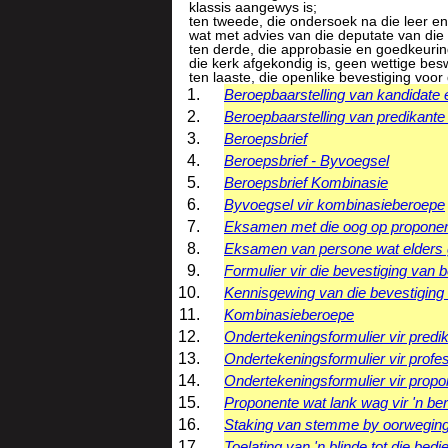
klassis aangewys is;
ten tweede, die ondersoek na die leer e
wat met advies van die deputate van die
ten derde, die approbasie en goedkeuring
die kerk afgekondig is, geen wettige besw
ten laaste, die openlike bevestiging voor
Beroepbaarstelling van kandidate
Beroepbaarstelling van predikante
Beroepsbrief
Beroepsbrief - Byvoegsel
Beroepsbrief Kombinasie
Byvoegsel vir kombinasieberoepe
Eksamen met die oog op proponeri
Eksamen van persone wat elders 
Formulier vir die bevestiging van
Kennisgewing van die bevestiging 
Kombinasieberoepe
Ondertekeningsformulier vir predi
Ondertekeningsformulier vir profe
Ondertekeningsformulier vir prop
Proponente wat lank wag vir 'n be
Staking van stemme by oorweging 
Toelating van 'n blinde tot die bed