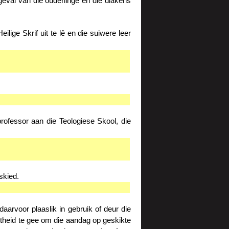
geval van die ouderlinge en die diakens
lige Skrif uit te lê en die suiwere leer
rofessor aan die Teologiese Skool, die
skied.
aarvoor plaaslik in gebruik of deur die
ntheid te gee om die aandag op geskikte