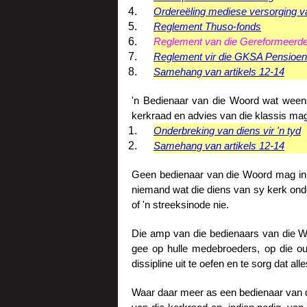
Ordereëling mediese versorging v
Reglement Thuso-fonds
Reglement van die Gereformeerde
Reglement vir die GKSA Pensioen
Samehang van artikels 12-14
'n Bedienaar van die Woord wat weens 
kerkraad en advies van die klassis mag
Onderbreking van diens vir 'n tyd
Samehang van artikels 12-14
Geen bedienaar van die Woord mag in '
niemand wat die diens van sy kerk onde
of 'n streeksinode nie.
Die amp van die bedienaars van die Wo
gee op hulle medebroeders, op die ou
dissipline uit te oefen en te sorg dat al
Waar daar meer as een bedienaar van di