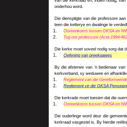
van die kerkraad en, indien nodig, van
onderhou word.
Die dienspligte van die professore aan 
teen die ketterye en dwalinge te verded
Ooreenkoms tussen GKSA en N
Tug oor professore (Acta 1994:462
Die kerke moet soveel nodig sorg dat da
Oefening van preekgawes
By die afsterwe van 'n bedienaar van 
kerkverband, sy weduwee en afhanklike(
Reglement van die Gereformeerde
Reglement vir die GKSA Pensioen
Die kerkrade moet toesien dat die ouers
Ooreenkoms tussen GKSA en N
Die ouderlinge word deur die gemeente 
kerkraad vasgestel is. By hierdie reël