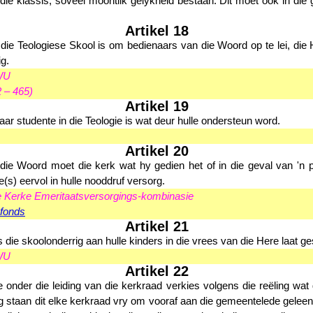
 die klassis, soveel moontlik gelykheid bestaan. Dit moet ook in die 
Artikel 18
die Teologiese Skool is om bedienaars van die Woord op te lei, die Hei
ig.
WU
 – 465)
Artikel 19
ar studente in die Teologie is wat deur hulle ondersteun word.
Artikel 20
die Woord moet die kerk wat hy gedien het of in die geval van 'n p
s) eervol in hulle nooddruf versorg.
 Kerke Emeritaatsversorgings-kombinasie
fonds
Artikel 21
 die skoolonderrig aan hulle kinders in die vrees van die Here laat ge
WU
Artikel 22
onder die leiding van die kerkraad verkies volgens die reëling wat d
ing staan dit elke kerkraad vry om vooraf aan die gemeentelede gelee