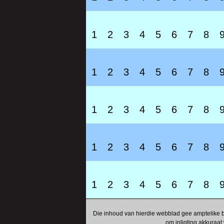
1
2
3
4
5
6
7
8
1
2
3
4
5
6
7
8
1
2
3
4
5
6
7
8
1
2
3
4
5
6
7
8
1
2
3
4
5
6
7
8
Die inhoud van hierdie webblad gee amptelike b
om inligting akkuraat