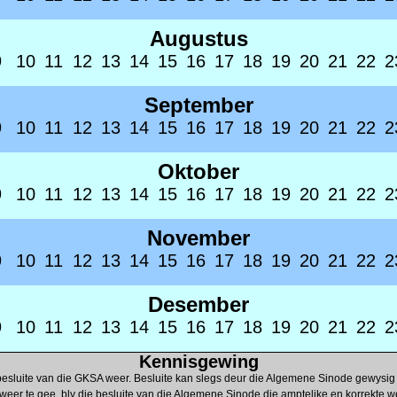
Augustus
9
10
11
12
13
14
15
16
17
18
19
20
21
22
2
September
9
10
11
12
13
14
15
16
17
18
19
20
21
22
2
Oktober
9
10
11
12
13
14
15
16
17
18
19
20
21
22
2
November
9
10
11
12
13
14
15
16
17
18
19
20
21
22
2
Desember
9
10
11
12
13
14
15
16
17
18
19
20
21
22
2
Kennisgewing
esluite van die GKSA weer. Besluite kan slegs deur die Algemene Sinode gewysig
 weer te gee, bly die besluite van die Algemene Sinode die amptelike en korrekte w