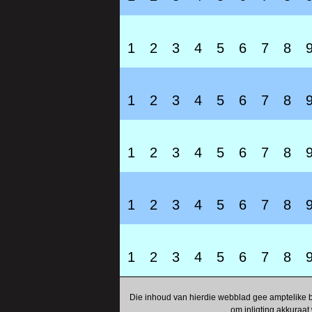
1
2
3
4
5
6
7
8
1
2
3
4
5
6
7
8
1
2
3
4
5
6
7
8
1
2
3
4
5
6
7
8
1
2
3
4
5
6
7
8
Die inhoud van hierdie webblad gee amptelike b
om inligting akkuraat