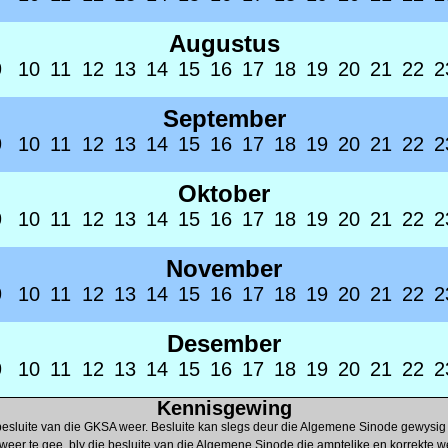
Augustus
9
10
11
12
13
14
15
16
17
18
19
20
21
22
2
September
9
10
11
12
13
14
15
16
17
18
19
20
21
22
2
Oktober
9
10
11
12
13
14
15
16
17
18
19
20
21
22
2
November
9
10
11
12
13
14
15
16
17
18
19
20
21
22
2
Desember
9
10
11
12
13
14
15
16
17
18
19
20
21
22
2
Kennisgewing
esluite van die GKSA weer. Besluite kan slegs deur die Algemene Sinode gewysig
 weer te gee, bly die besluite van die Algemene Sinode die amptelike en korrekte w